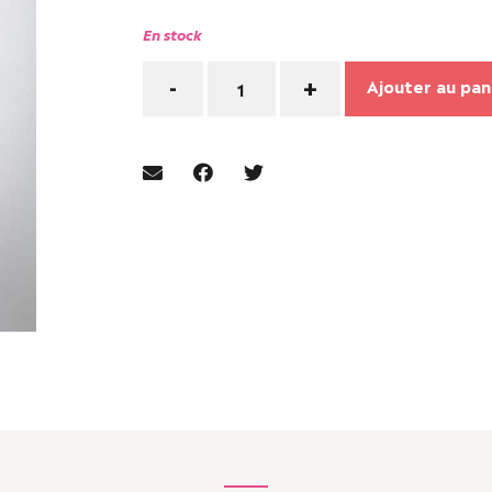
En stock
Quantité
-
+
Ajouter au pan