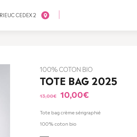
RIEUC CEDEX 2
100% COTON BIO
TOTE BAG 2025
Le
Le
10,00
€
13,00
€
prix
prix
initial
actuel
Tote bag crème sérigraphié
était :
est :
13,00€.
10,00€.
100% coton bio