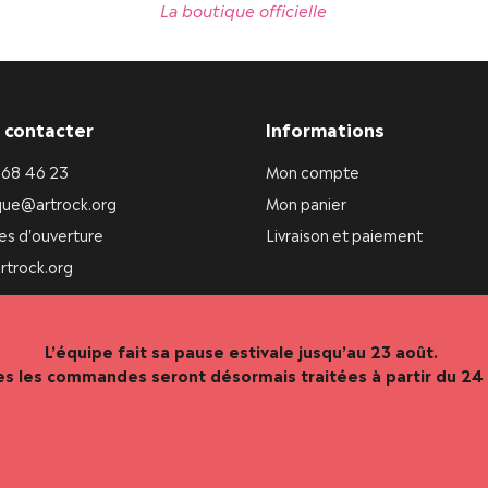
La boutique officielle
 contacter
Informations
 68 46 23
Mon compte
que@artrock.org
Mon panier
es d'ouverture
Livraison et paiement
rtrock.org
L’équipe fait sa pause estivale jusqu’au 23 août.
es les commandes seront désormais traitées à partir du 24 
TocTok, solution de vente en ligne de proximité.
Vous êtes commerçant ou producteur ?