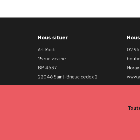
Nous situer
Nous
Art Rock
02 96
15 rue vicairie
bouti
BP 4637
Horair
22046 Saint-Brieuc cedex 2
www.a
Tout