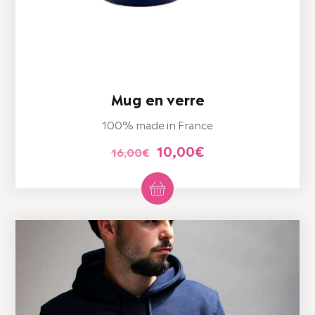
Mug en verre
100% made in France
Le
Le
10,00
€
16,00
€
prix
prix
initial
actuel
était :
est :
16,00€.
10,00€.