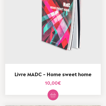
du
produit
Livre MADC – Home sweet home
10,00
€