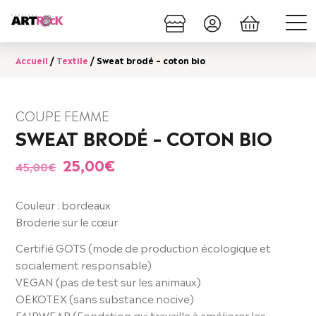
Accueil
/
Textile
/ Sweat brodé – coton bio
COUPE FEMME
SWEAT BRODÉ – COTON BIO
Le
Le
25,00
€
45,00
€
prix
prix
initial
actuel
Couleur : bordeaux
était :
est :
Broderie sur le cœur
45,00€.
25,00€.
Certifié GOTS (mode de production écologique et
socialement responsable)
VEGAN (pas de test sur les animaux)
OEKOTEX (sans substance nocive)
FAIRWEAR (Fondation qui travaille à améliorer les