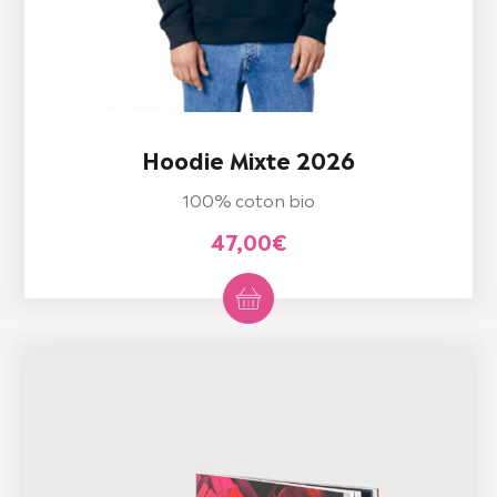
Hoodie Mixte 2026
100% coton bio
47,00
€
Ce
produit
a
plusieurs
variations.
Les
options
peuvent
être
choisies
sur
la
page